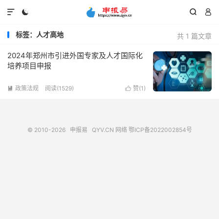




标签：人才高地
共 1 篇文章
2024年郑州市引进外国专家及人才国际化
培养项目申报
政策法规
阅读(1529)
赞(
1
)


© 2010-2026
申报易
QYV.CN
网络
鄂ICP备2022002854号