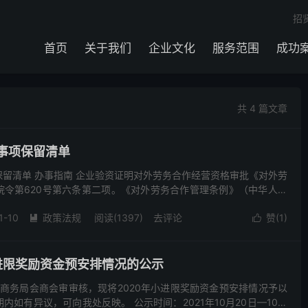
招
首页
关于我们
企业文化
服务范围
成功
共 4 篇文章
事项保留清单
留清单 办事指南 企业验资证明对外劳务合作经营资格审批《对外劳
院令第620号第六条第二项。《对外劳务合作管理条例》（中华人民
第620号）申请对外劳务合作经营资格，应当具备下列...
1-10
政策法规
阅读(1397)
去评论
赞(
1
)


小进限奖励资金预安排情况的公示
，经市商务局会商会审审核，现将2020年小进限奖励资金预安排情况予以
内如有异议，可向我处反映。 公示时间：2021年10月20日—10月