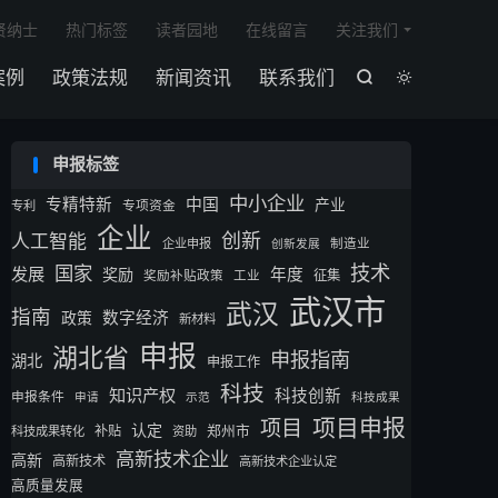

贤纳士
热门标签
读者园地
在线留言
关注我们
案例
政策法规
新闻资讯
联系我们


申报标签
中小企业
专精特新
中国
产业
专利
专项资金
企业
创新
人工智能
企业申报
制造业
创新发展
技术
国家
发展
奖励
年度
征集
奖励补贴政策
工业
武汉市
武汉
指南
数字经济
政策
新材料
申报
湖北省
申报指南
湖北
申报工作
科技
知识产权
科技创新
申报条件
申请
示范
科技成果
项目申报
项目
认定
补贴
郑州市
科技成果转化
资助
高新技术企业
高新
高新技术
高新技术企业认定
高质量发展