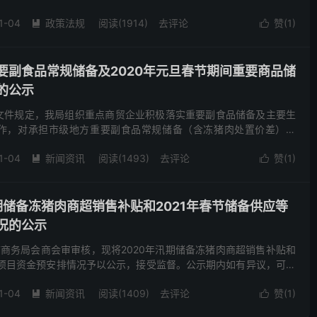
务局市场运行处 受理电话：027-...
1-04
政策法规
阅读(1914)
去评论
赞(
1
)


要副食品常规储备及2020年元旦春节期间重要商品储
的公示
文件规定，我局组织重点商贸企业积极落实重要副食品储备及主要生
作，对承担市级地方重要副食品常规储备（含冻猪肉处置价差）及
重要商品储备及供应等项目的保供单位进行补贴，现将资金安排情况...
1-04
新闻资讯
阅读(1493)
去评论
赞(
1
)


期储备冻猪肉商超销售补贴和2021年春节储备供应等
况的公示
，经市商务局会商会审审核，现将2020年汛期储备冻猪肉商超销售补贴和
等项目资金预安排情况予以公示，接受监督。公示期内如有异议，可向
21年11月2日—11月8日 受理单位：...
1-04
新闻资讯
阅读(1409)
去评论
赞(
1
)

