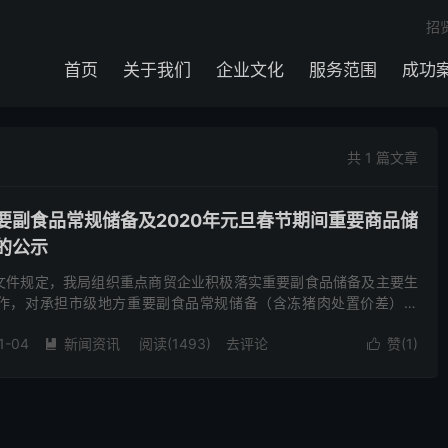
招
首页
关于我们
企业文化
服务范围
成功
共 1 篇文章
要副食品常规储备及2020年元旦春节期间重要商品储
的公示
文件规定，我局组织重点商贸企业积极落实重要副食品储备及主要生
作，对承担市级地方重要副食品常规储备（含冻猪肉处置价差）及
重要商品储备及供应等项目的保供单位进行补贴，现将资金安排情况...
1-04
新闻资讯
阅读(1493)
去评论
赞(
1
)

