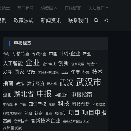

贤纳士
热门标签
读者园地
在线留言
关注我们
案例
政策法规
新闻资讯
联系我们


申报标签
中小企业
专精特新
中国
产业
专利
专项资金
企业
创新
人工智能
企业申报
制造业
创新发展
技术
国家
发展
奖励
年度
征集
奖励补贴政策
工业
武汉市
武汉
指南
数字经济
政策
新材料
申报
湖北省
申报指南
湖北
申报工作
科技
知识产权
科技创新
申报条件
申请
示范
科技成果
项目申报
项目
认定
补贴
郑州市
科技成果转化
资助
高新技术企业
高新
高新技术
高新技术企业认定
高质量发展