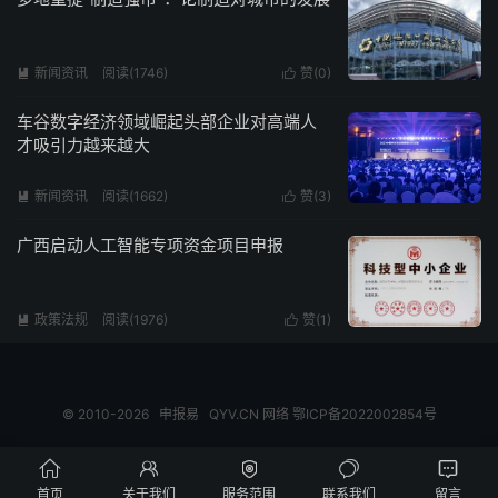
新闻资讯
阅读(1746)
赞(
0
)


车谷数字经济领域崛起头部企业对高端人
才吸引力越来越大
新闻资讯
阅读(1662)
赞(
3
)


广西启动人工智能专项资金项目申报
政策法规
阅读(1976)
赞(
1
)


© 2010-2026
申报易
QYV.CN
网络
鄂ICP备2022002854号





首页
关于我们
服务范围
联系我们
留言