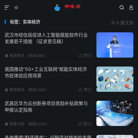




标签：实体经济
共 6 篇文章
武汉市经信局促进人工智能赋能软件行业
发展若干措施 （征求意见稿）
新闻资讯
阅读(685)
赞(
1
)


我国推动“5G+工业互联网”赋能实体经济
市民体验应用场景
新闻资讯
阅读(1461)
赞(
1
)


武昌区华为云创新券项目奖励补贴政策与
申报认定指南
政策法规
阅读(1250)
赞(
0
)


多地重提“制造强市”：论制造对城市的发展