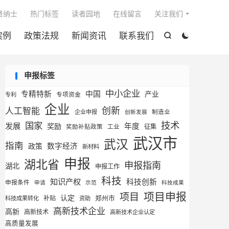

贤纳士
热门标签
读者园地
在线留言
关注我们
案例
政策法规
新闻资讯
联系我们


申报标签
中小企业
专精特新
中国
产业
专利
专项资金
企业
创新
人工智能
企业申报
制造业
创新发展
技术
国家
发展
奖励
年度
征集
奖励补贴政策
工业
武汉市
武汉
指南
数字经济
政策
新材料
申报
湖北省
申报指南
湖北
申报工作
科技
知识产权
科技创新
申报条件
申请
示范
科技成果
项目申报
项目
认定
补贴
郑州市
科技成果转化
资助
高新技术企业
高新
高新技术
高新技术企业认定
高质量发展