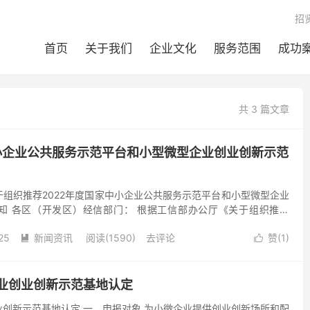
招
首页
关于我们
企业文化
服务范围
成功
共 3 篇文章
中小企业公共服务示范平台和小型微型企业创业创新示范
组织推荐2022年度国家中小企业公共服务示范平台和小型微型企业
知 各区（开发区）经信部门： 根据工信部办公厅《关于组织推荐
共服务示范平台的通知》（工信厅企业函[2022]1...
25
新闻资讯
阅读(1590)
去评论
赞(
1
)


业创业创新示范基地认定
创新示范基地认定 一、申报对象 为小微企业提供创业创新场所和配