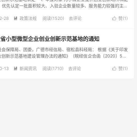
，优先认定一批面积较大、入驻企业数量较多、服务能力较强的主要
。包括各类产业园区，依托高校和科研院所建立的大学科技园...
2-28
政策法规
阅读(1520)
去评论
赞(
1
)


安徽省小型微型企业创业创新示范基地的通知
社会保障局、团委，广德市经信局、宿松县科经局： 根据《关于印发
创新示范基地建设管理办法的通知》（皖经信企合函〔2020〕554
》），现就2021年度安徽省小型微型企业创业创新示...
0-13
新闻资讯
阅读(1710)
去评论
赞(
1
)

