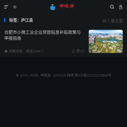




标签：庐江县
共 1 篇文章
合肥市小微工业企业贷款贴息补贴政策与
申报指南
政策法规
阅读(2447)
赞(
0
)


© 2010-2026
申报易
QYV.CN
网络
鄂ICP备2022002854号