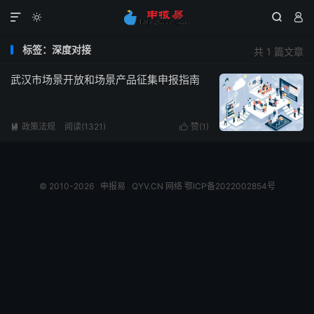




标签：深度对接
共 1 篇文章
武汉市场景开放和场景产品征集申报指南
政策法规
阅读(1321)
赞(
1
)


© 2010-2026
申报易
QYV.CN
网络
鄂ICP备2022002854号