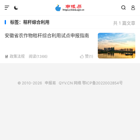




标签：秸秆综合利用
共 1 篇文章
安徽省农作物秸秆综合利用试点申报指南
政策法规
阅读(1366)
赞(
1
)


© 2010-2026
申报易
QYV.CN
网络
鄂ICP备2022002854号