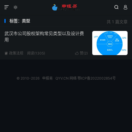




标签：类型
共 1 篇文章
武汉市公司股权架构常见类型以及设计费
用
政策法规
阅读(1305)
赞(
2
)


© 2010-2026
申报易
QYV.CN
网络
鄂ICP备2022002854号