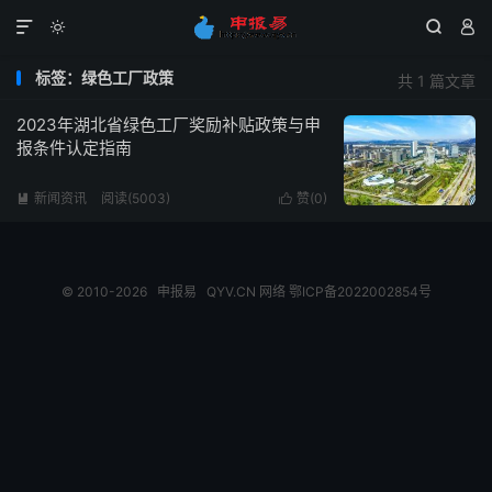




标签：绿色工厂政策
共 1 篇文章
2023年湖北省绿色工厂奖励补贴政策与申
报条件认定指南
新闻资讯
阅读(5003)
赞(
0
)


© 2010-2026
申报易
QYV.CN
网络
鄂ICP备2022002854号