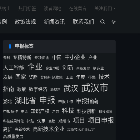

贤纳士
热门标签
读者园地
在线留言
关注我们
案例
政策法规
新闻资讯
联系我们


申报标签
中小企业
专精特新
中国
产业
专利
专项资金
企业
创新
人工智能
企业申报
制造业
创新发展
技术
国家
发展
奖励
年度
征集
奖励补贴政策
工业
武汉市
武汉
指南
数字经济
政策
新材料
申报
湖北省
申报指南
湖北
申报工作
科技
知识产权
科技创新
申报条件
申请
示范
科技成果
项目申报
项目
认定
补贴
郑州市
科技成果转化
资助
高新技术企业
高新
高新技术
高新技术企业认定
高质量发展