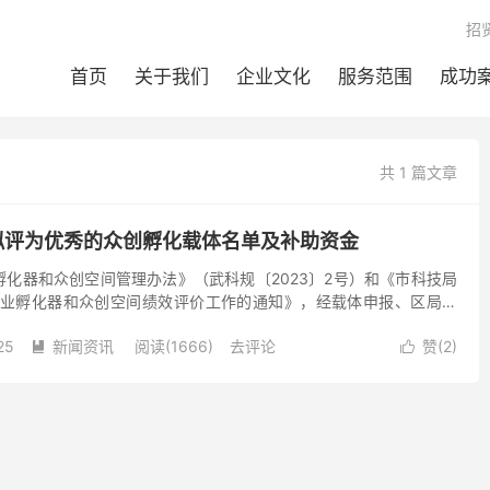
招
首页
关于我们
企业文化
服务范围
成功
共 1 篇文章
价拟评为优秀的众创孵化载体名单及补助资金
化器和众创空间管理办法》（武科规〔2023〕2号）和《市科技局
技企业孵化器和众创空间绩效评价工作的通知》，经载体申报、区局推
、局党组会研究等程序，现将拟评为优秀的40家众创孵化...
25
新闻资讯
阅读(1666)
去评论
赞(
2
)

