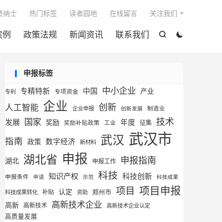

贤纳士
热门标签
读者园地
在线留言
关注我们
案例
政策法规
新闻资讯
联系我们


申报标签
中小企业
专精特新
中国
产业
专利
专项资金
企业
创新
人工智能
企业申报
制造业
创新发展
技术
国家
发展
奖励
年度
征集
奖励补贴政策
工业
武汉市
武汉
指南
数字经济
政策
新材料
申报
湖北省
申报指南
湖北
申报工作
科技
知识产权
科技创新
申报条件
申请
示范
科技成果
项目申报
项目
认定
补贴
郑州市
科技成果转化
资助
高新技术企业
高新
高新技术
高新技术企业认定
高质量发展