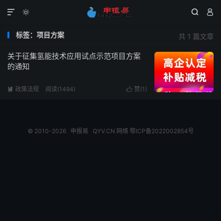




标签：项目方案
共 1 篇文章
关于征集氢能技术应用试点示范项目方案
的通知
政策法规
阅读(1494)
赞(
1
)


© 2010-2026
申报易
QYV.CN
网络
鄂ICP备2022002854号