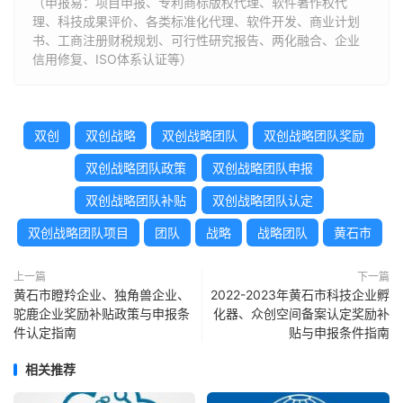
（申报易：项目申报、专利商标版权代理、软件著作权代
理、科技成果评价、各类标准化代理、软件开发、商业计划
书、工商注册财税规划、可行性研究报告、两化融合、企业
信用修复、ISO体系认证等）
双创
双创战略
双创战略团队
双创战略团队奖励
双创战略团队政策
双创战略团队申报
双创战略团队补贴
双创战略团队认定
双创战略团队项目
团队
战略
战略团队
黄石市
上一篇
下一篇
黄石市瞪羚企业、独角兽企业、
2022-2023年黄石市科技企业孵
驼鹿企业奖励补贴政策与申报条
化器、众创空间备案认定奖励补
件认定指南
贴与申报条件指南
相关推荐