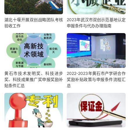
湖北十堰开展双创战略团队考核
2023年武汉市双创示范基地认定
验收工作
申报条件与代办办理指南
黄石市技术发明奖、科技进步
2022-2023年黄石市产学研合作
奖、科技成果推广奖申报奖励补
奖励补贴政策与申报条件流程汇
贴条件汇总
总