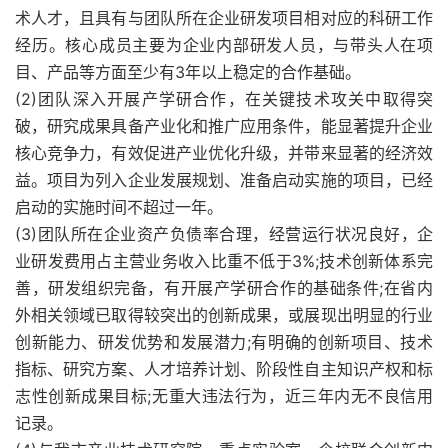
术人才，且具有与团队所在企业研发项目相对应的科研工作
经历。核心成员主要为企业内部研发人员，与带头人在项
目、产品等方面至少有3年以上稳定的合作基础。
(2)团队深入开展产学研合作，在关键技术攻关中取得突
破，研究成果具备产业化和推广应用条件，能显著提升企业
核心竞争力，有效促进产业优化升级，并带来显著的经济效
益。项目为列入企业发展规划、准备启动实施的项目，已经
启动的实施时间不超过一年。
(3)团队所在企业资产负债率合理，经营运行状况良好，企
业研发费用占主营业务收入比重不低于3%;技术创新体系完
善，研发组织完备，有开展产学研合作的基础条件;在省内
外相关领域已取得较突出的创新成果，或展现出明显的行业
创新能力、研发优势和发展潜力;有明确的创新项目、技术
指标、研究方案、人才培养计划、阶段性自主知识产权和标
志性创新成果目标;无重大违法行为，近三年内无不良信用
记录。