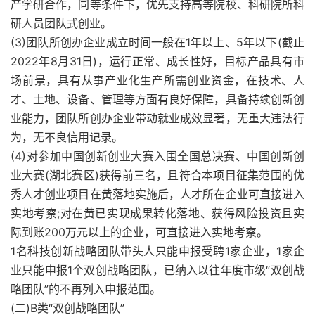
产学研合作，同等条件下，优先支持高等院校、科研院所科
研人员团队式创业。
(3)团队所创办企业成立时间一般在1年以上、5年以下(截止
2022年8月31日)，运行正常、成长性好，目标产品具有市
场前景，具有从事产业化生产所需创业资金，在技术、人
才、土地、设备、管理等方面有良好保障，具备持续创新创
业能力，团队所创办企业带动就业成效显著，无重大违法行
为，无不良信用记录。
(4)对参加中国创新创业大赛入围全国总决赛、中国创新创
业大赛(湖北赛区)获得前三名，且符合本项目征集范围的优
秀人才创业项目在黄落地实施后，人才所在企业可直接进入
实地考察;对在黄已实现成果转化落地、获得风险投资且实
际到账200万元以上的企业，可直接进入实地考察。
1名科技创新战略团队带头人只能申报受聘1家企业，1家企
业只能申报1个双创战略团队，已纳入以往年度市级“双创战
略团队”的不再列入申报范围。
(二)B类“双创战略团队”