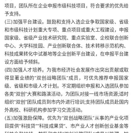
项目，团队所在企业申报市级科技项目，符合要求的优先给
予支持。
(三)加强平台建设。鼓励和支持入选企业争取国家级、省级
和市级科技计划重大专项、重点项目或重大工程建设，申报
国家级、省级产业技术研究院、重点实验室、企校联合创新
中心、大学科技园、产业创新联合体、技术转移示范机构、
科技成果转化中试基地等企业创新平台建设，在申报平台建
设方面给予倾斜。
(四)加强人才培养。为我市经济社会发展作出突出贡献或取
得显著业绩的“双创战略团队”成员，可优先推荐申报国家
级、省级和市级人才计划。不定期组织申报和入选团队参加
各类“双创”大赛和路演活动，为团队对接一线市场资源;适时
组织“双创”团队成员到市内外进行培训;支持团队成员赴国内
外高校、科研机构参加学习交流活动。
(五)加强激励保障。优先为“双创战略团队”从事的产业化项
目提供“科技贷”“科技成果贷”、市产业人才创新创业基金等