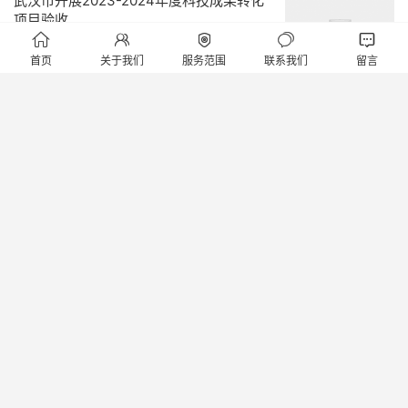
武汉市开展2023-2024年度科技成果转化
项目验收





首页
关于我们
服务范围
联系我们
留言
阅读(878)
赞(
1
)

湖北省技术转移机构管理暂行办法
阅读(520)
赞(
1
)

2026年武汉市引才引智基地申报
阅读(544)
赞(
1
)

2026年武汉市“一带一路”联合实验室申报
阅读(539)
赞(
1
)

2026年武汉市国际企业创新中心申报