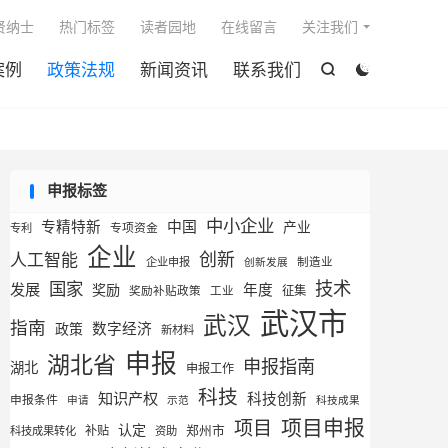

贤纳士
热门标签
读者园地
在线留言
关注我们
案例
政策法规
新闻资讯
联系我们


申报标签
中小企业
专精特新
中国
产业
专利
专项资金
企业
创新
人工智能
企业申报
制造业
创新发展
技术
国家
发展
奖励
年度
征集
奖励补贴政策
工业
武汉市
武汉
指南
数字经济
政策
新材料
申报
湖北省
申报指南
湖北
申报工作
科技
知识产权
科技创新
申报条件
申请
示范
科技成果
项目申报
项目
认定
补贴
郑州市
科技成果转化
资助