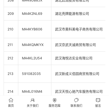
208
MA49DB8JX
湖北启润投资有限公司
209
MA4K2NL69
湖北壳牌能源有限公司
210
MA4KYB606
武汉市奥科美电子商务有限公司
211
MA4KQMKYX
武汉京武天诚商贸有限公司
212
MA4KL2U54
武汉海悦达实业有限公司
213
591082035
武汉新成义佰园商贸有限公司
214
MA4L016M4
武汉天悦心驰汽车服务有限公司





首页
关于我们
服务范围
联系我们
留言
215
MA4KMXYGX
武汉菲迪凯商贸有限公司