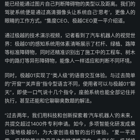
能已经能通过图片自己判断障碍物的类型以及距离。我们的
驾驶系统便是通过高清摄像头让系统自己‘思考’，更像人的
眼睛的工作方式。”集度CEO、极越CEO夏一平介绍道。
通过极越的技术演示视频，记者看到了汽车机器人的视觉世
界：极越01的感知系统用体素清晰展示了栏杆、绿植、路障
等标准障碍物，同时还精准识别出了施工中的工程车、树木
中的路灯等异形障碍物，能像人一样适应和判断不同环境。
同时，极越01实现了“类人级”的语音交互体验。与过去简单
的“开窗”“关声音”指令型语言不同，使用者可以与极越01“聊
天”，即使一口气说十几个指令，座舱系统也能全部记住并
执行，甚至还能和它聊聊奥数题的解法。
“过去两年，我们用科技和创新探索着‘汽车机器人’的未来，
共提交超过1400件专利申请。如今，多项智能化研发成果
已落地极越01，为大家创造极智的出行体验。”夏一平透