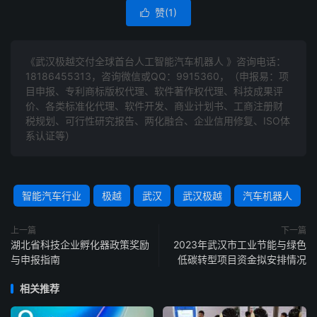
赞(
1
)

《武汉极越交付全球首台人工智能汽车机器人 》咨询电话：
18186455313
，咨询微信或QQ：9915360，（申报易：项
目申报、专利商标版权代理、软件著作权代理、科技成果评
价、各类标准化代理、软件开发、商业计划书、工商注册财
税规划、可行性研究报告、两化融合、企业信用修复、ISO体
系认证等）
智能汽车行业
极越
武汉
武汉极越
汽车机器人
上一篇
下一篇
湖北省科技企业孵化器政策奖励
2023年武汉市工业节能与绿色
与申报指南
低碳转型项目资金拟安排情况
相关推荐