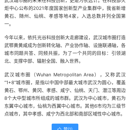
武汉城市圈的未来在科技创新，更是为长远计。在科技部火
炬中心公布的2021年度国家创新型产业集群中，我省新增
黄石、随州、仙桃、孝感等地4家，入选总数并列全国第
一。
今年以来，依托光谷科技创新大走廊建设，武汉城市圈打造
武鄂黄黄咸成为创新转化轴、产业协作轴、设施联通轴，各
城市同题共答、同频共振，为了一个共同的目标：引领湖
北、支撑中部、辐射全国、融入世界。
武汉城市圈（Wuhan Metropolitan Area），又称武汉
“1+8”城市圈，是指以中国中部最大城市武汉为圆心，覆盖
黄石、鄂州、黄冈、孝感、咸宁、仙桃、天门、潜江等周边
8个大中型城市所组成的城市群。武汉为中心城市，黄石为
东翼中心城市，仙桃为西翼中心城市。其他6市均为三级节
点城市，其中孝感、咸宁为西北部和南部区域性中心城市。
赞(
1
)
