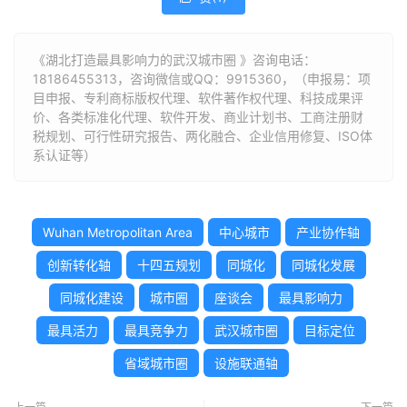
《湖北打造最具影响力的武汉城市圈 》咨询电话：
18186455313
，咨询微信或QQ：9915360，（申报易：项
目申报、专利商标版权代理、软件著作权代理、科技成果评
价、各类标准化代理、软件开发、商业计划书、工商注册财
税规划、可行性研究报告、两化融合、企业信用修复、ISO体
系认证等）
Wuhan Metropolitan Area
中心城市
产业协作轴
创新转化轴
十四五规划
同城化
同城化发展
同城化建设
城市圈
座谈会
最具影响力
最具活力
最具竞争力
武汉城市圈
目标定位
省域城市圈
设施联通轴