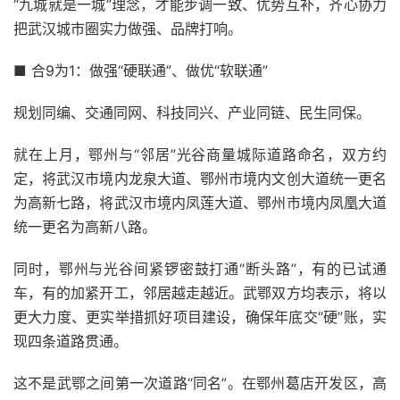
“九城就是一城”理念，才能步调一致、优势互补，齐心协力
把武汉城市圈实力做强、品牌打响。
■ 合9为1：做强“硬联通”、做优“软联通”
规划同编、交通同网、科技同兴、产业同链、民生同保。
就在上月，鄂州与“邻居”光谷商量城际道路命名，双方约
定，将武汉市境内龙泉大道、鄂州市境内文创大道统一更名
为高新七路，将武汉市境内凤莲大道、鄂州市境内凤凰大道
统一更名为高新八路。
同时，鄂州与光谷间紧锣密鼓打通“断头路”，有的已试通
车，有的加紧开工，邻居越走越近。武鄂双方均表示，将以
更大力度、更实举措抓好项目建设，确保年底交“硬”账，实
现四条道路贯通。
这不是武鄂之间第一次道路“同名”。在鄂州葛店开发区，高