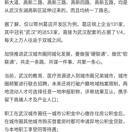
新大道、高新二路、高新三路、高新四路、高新五路，均是
从武汉东湖高新区延伸过来的，而且均统一了路名。
据了解，仅以鄂州葛店开发区为例，葛店规上企业131家，
其中冠名“武汉”的达53家，直接为武汉配套的占据了1/4，
每天上万人往返于双城之间。
加快推进武汉城市圈同城化发展，要做强“硬联通”、做优“软
联通”，共走一条路、共谋一件事、共聚一条心。
当前，武汉的教育、医疗资源进入到城市圈兄弟城市，城市
圈频繁进行联合招聘，未来还将打破户籍地域档案限制，两
地流动人才可选择任意一地申报职称，评审结果互认，携手
留下高端人才及产业人口；
职工在武汉城市圈任一城市公积金中心缴存住房公积金后，
在城市圈其他城市购买首套房时都可申请异地公积金贷款，
与本地职工享受同等待遇；