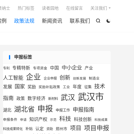

贤纳士
热门标签
读者园地
在线留言
关注我们
案例
政策法规
新闻资讯
联系我们


申报标签
中小企业
专精特新
中国
产业
专利
专项资金
企业
创新
人工智能
企业申报
制造业
创新发展
技术
国家
发展
奖励
年度
征集
奖励补贴政策
工业
武汉市
武汉
指南
数字经济
政策
新材料
申报
湖北省
申报指南
湖北
申报工作
科技
知识产权
科技创新
申报条件
申请
示范
科技成果
项目申报
项目
认定
补贴
郑州市
科技成果转化
资助