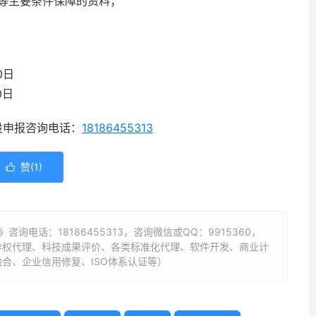
等主要条件保障的资料；
0日
0日
设申报咨询电话：
18186455313
赞(
1
)

 》咨询电话：
18186455313
，咨询微信或QQ：9915360，
作权代理、科技成果评价、各类标准化代理、软件开发、商业计
合、企业信用修复、ISO体系认证等）