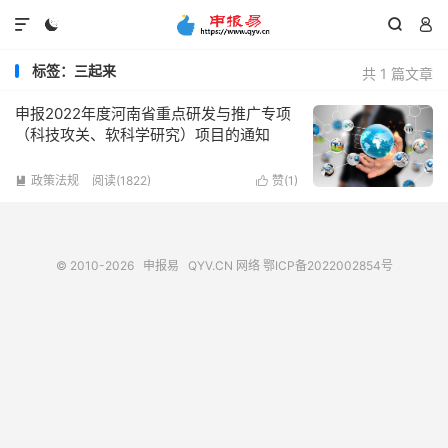




标签：三起来
共 1 篇文章
申报2022年度河南省重点研发与推广专项
（科技攻关、软科学研究）项目的通知
政策法规
阅读(1822)
赞(
1
)


© 2010-2026
申报易
QYV.CN
网络
鄂ICP备2022002854号