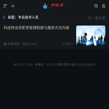




标签：专业技术人员
共 1 篇文章
科技特派员职责管理制度与服务方式内容
政策法规
阅读(3602)
赞(
1
)


© 2010-2026
申报易
QYV.CN
网络
鄂ICP备2022002854号