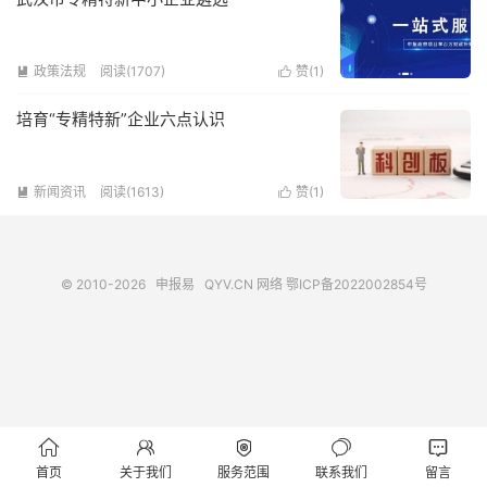
政策法规
阅读(1707)
赞(
1
)


培育“专精特新”企业六点认识
新闻资讯
阅读(1613)
赞(
1
)


© 2010-2026
申报易
QYV.CN
网络
鄂ICP备2022002854号





首页
关于我们
服务范围
联系我们
留言