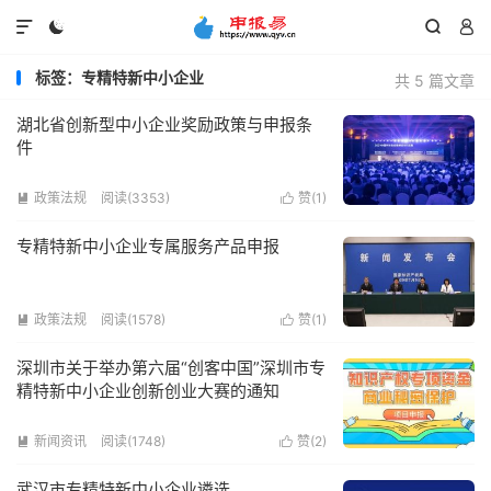




标签：专精特新中小企业
共 5 篇文章
湖北省创新型中小企业奖励政策与申报条
件
政策法规
阅读(3353)
赞(
1
)


专精特新中小企业专属服务产品申报
政策法规
阅读(1578)
赞(
1
)


深圳市关于举办第六届“创客中国”深圳市专
精特新中小企业创新创业大赛的通知
新闻资讯
阅读(1748)
赞(
2
)


武汉市专精特新中小企业遴选