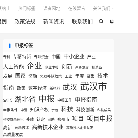

贤纳士
热门标签
读者园地
在线留言
关注我们
案例
政策法规
新闻资讯
联系我们


申报标签
中小企业
专精特新
中国
产业
专利
专项资金
企业
创新
人工智能
企业申报
制造业
创新发展
技术
国家
发展
奖励
年度
征集
奖励补贴政策
工业
武汉市
武汉
指南
数字经济
政策
新材料
申报
湖北省
申报指南
湖北
申报工作
科技
知识产权
科技创新
申报条件
申请
示范
科技成果
项目申报
项目
认定
补贴
郑州市
科技成果转化
资助
高新技术企业
高新
高新技术
高新技术企业认定
高质量发展