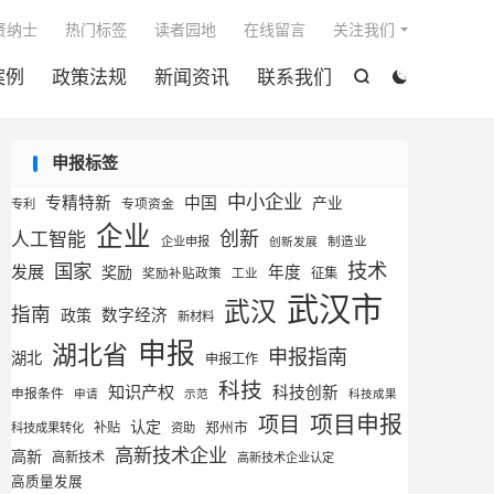

贤纳士
热门标签
读者园地
在线留言
关注我们
案例
政策法规
新闻资讯
联系我们


申报标签
中小企业
专精特新
中国
产业
专利
专项资金
企业
创新
人工智能
企业申报
制造业
创新发展
技术
国家
发展
奖励
年度
征集
奖励补贴政策
工业
武汉市
武汉
指南
数字经济
政策
新材料
申报
湖北省
申报指南
湖北
申报工作
科技
知识产权
科技创新
申报条件
申请
示范
科技成果
项目申报
项目
认定
补贴
郑州市
科技成果转化
资助
高新技术企业
高新
高新技术
高新技术企业认定
高质量发展