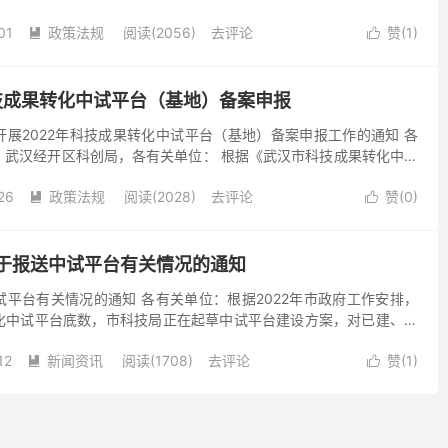
、支持范围 1.纳入《武汉市科技成果转化中试平台建设规划...
01
政策法规
阅读(2056)
去评论
赞(
1
)


科技成果转化中试平台（基地）备案申报
展2022年科技成果转化中试平台（基地）备案申报工作的通知 各
、武汉经开区科创局，各有关单位： 根据《武汉市科技成果转化中试
》（武科规〔2022〕4号），现将2022年武汉市...
26
政策法规
阅读(2028)
去评论
赞(
0
)


于报送中试平台有关情况的通知
平台有关情况的通知 各有关单位：根据2022年市政府工作安排，
化中试平台底数，市科技局正在起草中试平台建设方案，对已建、在
为更好的制订政策并对相关平台建设进行支持，加快推进中试...
12
新闻资讯
阅读(1708)
去评论
赞(
1
)

