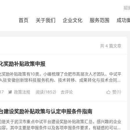
招
首页
关于我们
企业文化
服务范围
成功
共 4 篇文章
化奖励补贴政策申报
化奖励补贴政策有10类，小编梳理了合肥市高层次人才团队、中试平
入驻安徽创新馆科技服务机构、技术转移、成果转化与技术合同交
作站、创新创业大赛获奖、创新创业大赛获奖、科技企业孵化器、
17
政策法规
阅读(1852)
去评论
赞(
1
)


台建设奖励补贴政策与认定申报条件指南
的是关于武汉市重点中试平台建设奖励补贴政策汇总，感兴趣的企业
内容，其中主要是申报条件以及各项申报条件要求，有疑惑的可以随