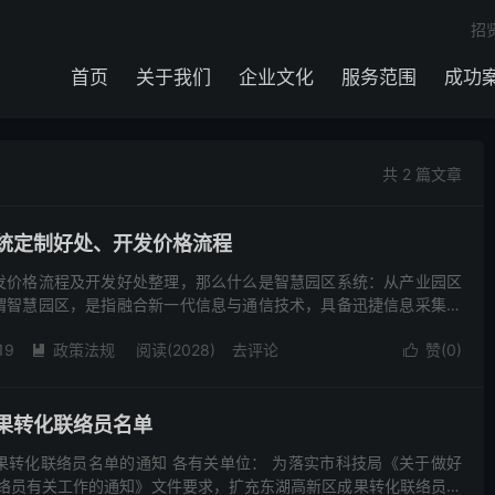
招
首页
关于我们
企业文化
服务范围
成功
共 2 篇文章
统定制好处、开发价格流程
发价格流程及开发好处整理，那么什么是智慧园区系统：从产业园区
谓智慧园区，是指融合新一代信息与通信技术，具备迅捷信息采集、
中计算、智能事务处理和无所不在的服务提供能力，实现园区内及
19
政策法规
阅读(2028)
去评论
赞(
0
)


果转化联络员名单
果转化联络员名单的通知 各有关单位： 为落实市科技局《关于做好
联络员有关工作的通知》文件要求，扩充东湖高新区成果转化联络员队