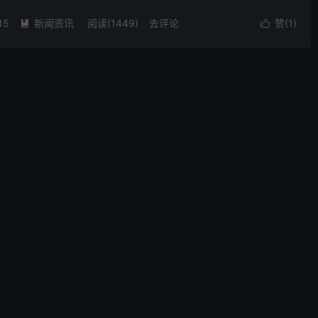
高新区成果转化联络员相关工作。 经过申报、内部商议，...
15
新闻资讯
阅读(1449)
去评论
赞(
1
)

