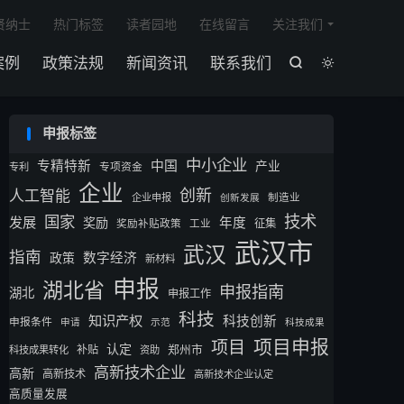

贤纳士
热门标签
读者园地
在线留言
关注我们
案例
政策法规
新闻资讯
联系我们


申报标签
中小企业
专精特新
中国
产业
专利
专项资金
企业
创新
人工智能
企业申报
制造业
创新发展
技术
国家
发展
奖励
年度
征集
奖励补贴政策
工业
武汉市
武汉
指南
数字经济
政策
新材料
申报
湖北省
申报指南
湖北
申报工作
科技
知识产权
科技创新
申报条件
申请
示范
科技成果
项目申报
项目
认定
补贴
郑州市
科技成果转化
资助
高新技术企业
高新
高新技术
高新技术企业认定
高质量发展