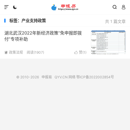




标签：产业支持政策
共 1 篇文章
湖北武汉2022年新经济政策“免申报即拨
付”专项补助
政策法规
阅读(1907)
赞(
1
)


© 2010-2026
申报易
QYV.CN
网络
鄂ICP备2022002854号