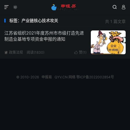




标签：产业链核心技术攻关
共 1 篇文章
江苏省组织2021年度苏州市市级打造先进
制造业基地专项资金申报的通知
政策法规
阅读(1830)
赞(
1
)


© 2010-2026
申报易
QYV.CN
网络
鄂ICP备2022002854号