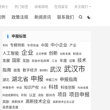

贤纳士
热门标签
读者园地
在线留言
关注我们
案例
政策法规
新闻资讯
联系我们


申报标签
中小企业
专精特新
中国
产业
专利
专项资金
企业
创新
人工智能
企业申报
制造业
创新发展
技术
国家
发展
奖励
年度
征集
奖励补贴政策
工业
武汉市
武汉
指南
数字经济
政策
新材料
申报
湖北省
申报指南
湖北
申报工作
科技
知识产权
科技创新
申报条件
申请
示范
科技成果
项目申报
项目
认定
补贴
郑州市
科技成果转化
资助
高新技术企业
高新
高新技术
高新技术企业认定
高质量发展