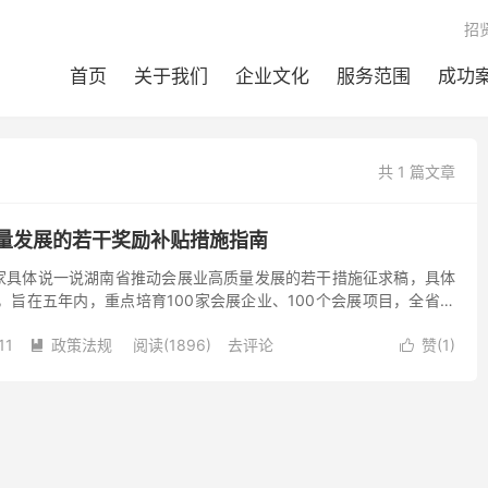
招
首页
关于我们
企业文化
服务范围
成功
共 1 篇文章
量发展的若干奖励补贴措施指南
家具体说一说湖南省推动会展业高质量发展的若干措施征求稿，具体
，旨在五年内，重点培育100家会展企业、100个会展项目，全省年
方米以上、10万平方米以上的展会超过10个，年营收...
11
政策法规
阅读(1896)
去评论
赞(
1
)

