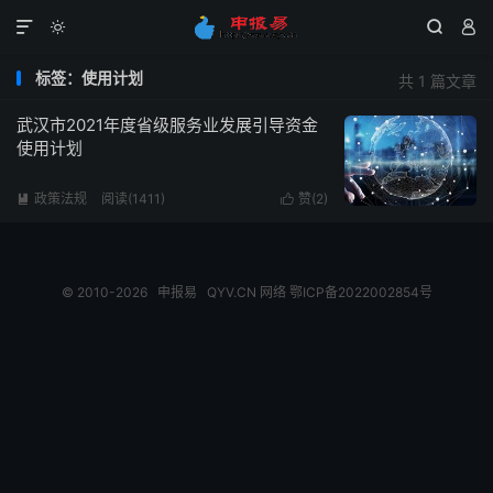




标签：使用计划
共 1 篇文章
武汉市2021年度省级服务业发展引导资金
使用计划
政策法规
阅读(1411)
赞(
2
)


© 2010-2026
申报易
QYV.CN
网络
鄂ICP备2022002854号