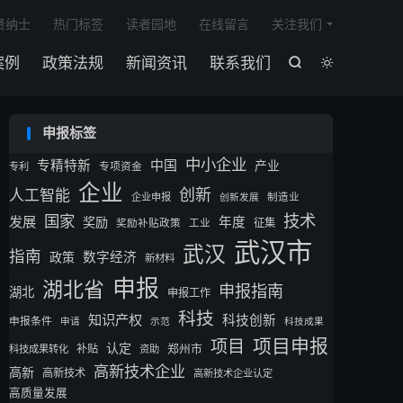

贤纳士
热门标签
读者园地
在线留言
关注我们
案例
政策法规
新闻资讯
联系我们


申报标签
中小企业
专精特新
中国
产业
专利
专项资金
企业
创新
人工智能
企业申报
制造业
创新发展
技术
国家
发展
奖励
年度
征集
奖励补贴政策
工业
武汉市
武汉
指南
数字经济
政策
新材料
申报
湖北省
申报指南
湖北
申报工作
科技
知识产权
科技创新
申报条件
申请
示范
科技成果
项目申报
项目
认定
补贴
郑州市
科技成果转化
资助
高新技术企业
高新
高新技术
高新技术企业认定
高质量发展