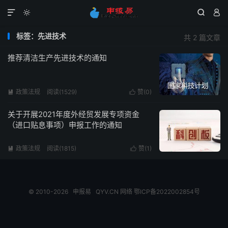




标签：先进技术
共 2 篇文章
推荐清洁生产先进技术的通知
政策法规
阅读(1529)
赞(
0
)


关于开展2021年度外经贸发展专项资金
（进口贴息事项）申报工作的通知
政策法规
阅读(1815)
赞(
1
)


© 2010-2026
申报易
QYV.CN
网络
鄂ICP备2022002854号