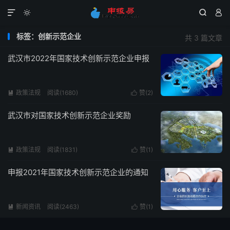




标签：创新示范企业
共 3 篇文章
武汉市2022年国家技术创新示范企业申报
政策法规
阅读(1680)
赞(
2
)


武汉市对国家技术创新示范企业奖励
政策法规
阅读(1831)
赞(
1
)


申报2021年国家技术创新示范企业的通知
新闻资讯
阅读(2463)
赞(
1
)

