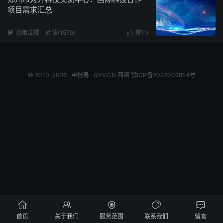
项目需求汇总
政策法规
阅读(1579)
赞(
1
)


© 2010-2026
申报易
QYV.CN
网络
鄂ICP备2022002854号





首页
关于我们
服务范围
联系我们
留言