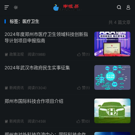




标签：医疗卫生
共 4 篇文章
2024年度郑州市医疗卫生领域科技创新指
导计划项目申报指南
政策法规
阅读(1988)
赞(
1
)


2024年武汉市政府民生实事征集
新闻资讯
阅读(1304)
赞(
1
)


郑州市国际科技合作项目介绍
新闻资讯
阅读(1459)
赞(
0
)


郑州市对外科技交流中心：国际科技合作