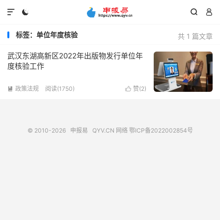




标签：单位年度核验
共 1 篇文章
武汉东湖高新区2022年出版物发行单位年
度核验工作
政策法规
阅读(1750)
赞(
2
)


© 2010-2026
申报易
QYV.CN
网络
鄂ICP备2022002854号