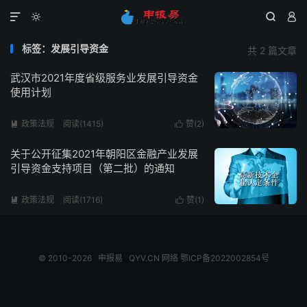




标签：发展引导资金
共 2 篇文章
武汉市2021年度省级服务业发展引导资金
使用计划
政策法规
阅读(1415)
赞(
2
)


关于公开征集2021年朝阳区金融产业发展
引导资金支持项目（第二批）的通知
政策法规
阅读(1716)
赞(
1
)


© 2010-2026
申报易
QYV.CN
网络
鄂ICP备2022002854号