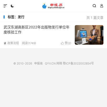




标签：发行
共 1 篇文章
武汉东湖高新区2022年出版物发行单位年
度核验工作
政策法规
阅读(1749)
赞(
2
)


© 2010-2026
申报易
QYV.CN
网络
鄂ICP备2022002854号