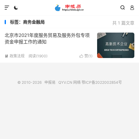




标签：商务金融局
共 1 篇文章
北京市2021年度服务贸易及服务外包专项
资金申报工作的通知
政策法规
阅读(1900)
赞(
1
)


© 2010-2026
申报易
QYV.CN
网络
鄂ICP备2022002854号