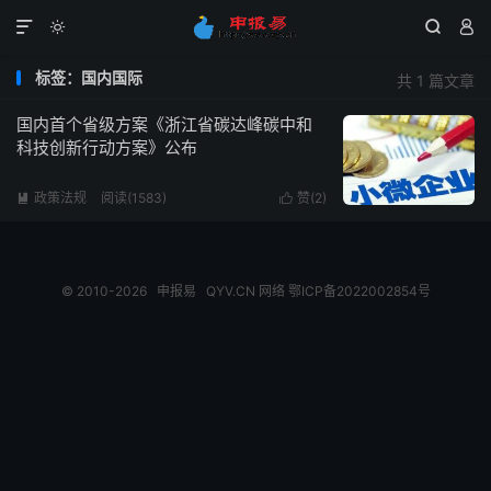




标签：国内国际
共 1 篇文章
国内首个省级方案《浙江省碳达峰碳中和
科技创新行动方案》公布
政策法规
阅读(1583)
赞(
2
)


© 2010-2026
申报易
QYV.CN
网络
鄂ICP备2022002854号