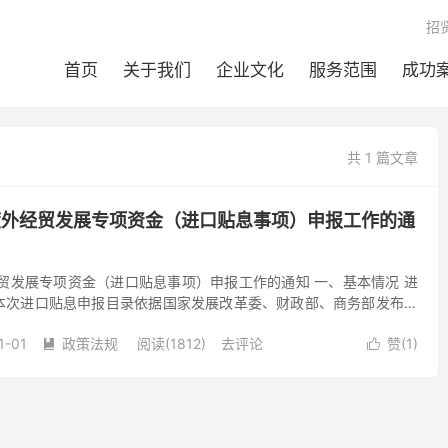
招
首页
关于我们
企业文化
服务范围
成功
共 1 篇文章
年度外经贸发展专项资金（进口贴息事项）申报工作的通
经贸发展专项资金（进口贴息事项）申报工作的通知 一、基本情况 进
本次进口贴息申报目录依据国家发展改革委、财政部、商务部发布的
录（2016年版）》。该目录包括鼓励引进的先进技术、...
1-01
政策法规
阅读(1812)
去评论
赞(
1
)

