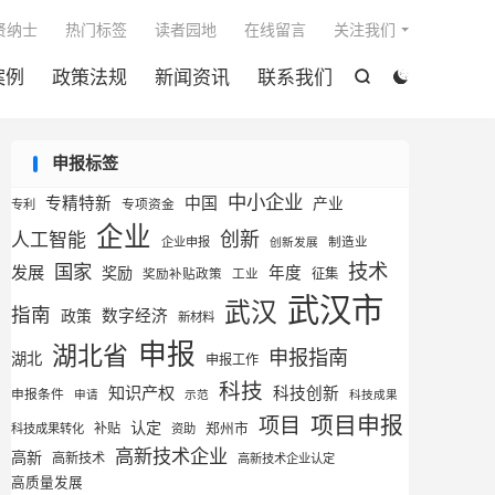

贤纳士
热门标签
读者园地
在线留言
关注我们
案例
政策法规
新闻资讯
联系我们


申报标签
中小企业
专精特新
中国
产业
专利
专项资金
企业
创新
人工智能
企业申报
制造业
创新发展
技术
国家
发展
奖励
年度
征集
奖励补贴政策
工业
武汉市
武汉
指南
数字经济
政策
新材料
申报
湖北省
申报指南
湖北
申报工作
科技
知识产权
科技创新
申报条件
申请
示范
科技成果
项目申报
项目
认定
补贴
郑州市
科技成果转化
资助
高新技术企业
高新
高新技术
高新技术企业认定
高质量发展