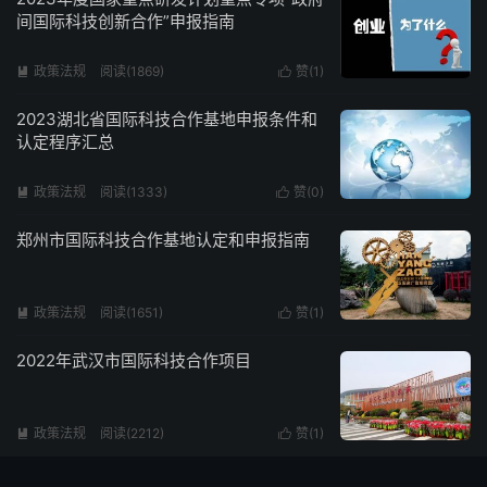
间国际科技创新合作”申报指南
政策法规
阅读(1869)
赞(
1
)


2023湖北省国际科技合作基地申报条件和
认定程序汇总
政策法规
阅读(1333)
赞(
0
)


郑州市国际科技合作基地认定和申报指南
政策法规
阅读(1651)
赞(
1
)


2022年武汉市国际科技合作项目
政策法规
阅读(2212)
赞(
1
)

