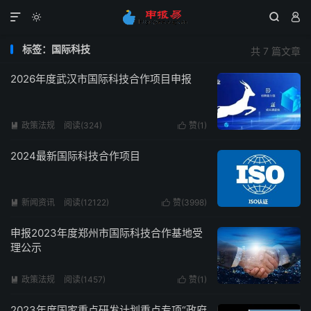




标签：国际科技
共 7 篇文章
2026年度武汉市国际科技合作项目申报
政策法规
阅读(324)
赞(
1
)


2024最新国际科技合作项目
新闻资讯
阅读(12122)
赞(
3998
)


申报2023年度郑州市国际科技合作基地受
理公示
政策法规
阅读(1457)
赞(
1
)


2023年度国家重点研发计划重点专项“政府