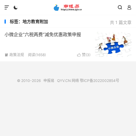




标签：地方教育附加
共 1 篇文章
小微企业“六税两费”减免优惠政策申报
政策法规
阅读(1658)
赞(
3
)


© 2010-2026
申报易
QYV.CN
网络
鄂ICP备2022002854号