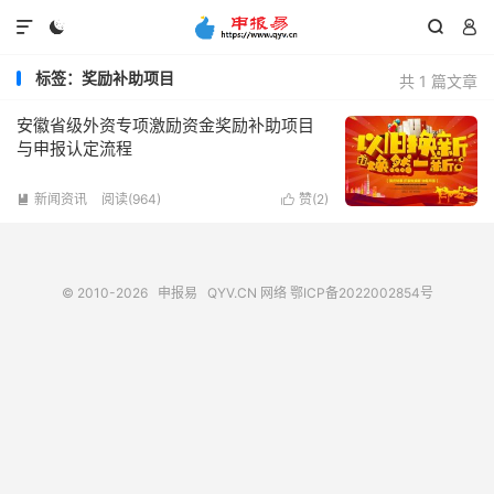




标签：奖励补助项目
共 1 篇文章
安徽省级外资专项激励资金奖励补助项目
与申报认定流程
新闻资讯
阅读(964)
赞(
2
)


© 2010-2026
申报易
QYV.CN
网络
鄂ICP备2022002854号