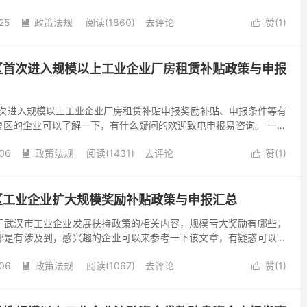
-25 二、支持方式 第三条小进规奖励...
25
政策法规
阅读(1860)
去评论
赞(
1
)


夏区首次进入规模以上工业企业厂房租赁补贴政策与申报
首次进入规模以上工业企业厂房租赁补贴申报奖励补贴、申报条件等有
夏区的企业可以了解一下，有什么疑问的欢迎致电申报易咨询。 一、
至 2023-05-17 二、支持方式 一...
06
政策法规
阅读(1431)
去评论
赞(
1
)


开区工业企业扩大规模奖励补贴政策与申报汇总
于武汉市工业企业发展扶持政策的相关内容，规模亏大奖励有哪些，
都是有涉及到，感兴趣的企业可以来参考一下该文章，有疑惑可以随
通： 一、申报条件 1.在武汉开发区（汉南区）注册纳税的...
06
政策法规
阅读(1067)
去评论
赞(
1
)

