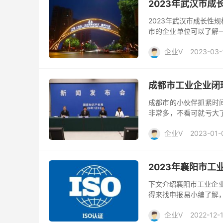
2023年武汉市
2023年武汉市成长性
市的企业单位可以了解一
经信委局职责。 市经信
企业V
2023-03-
成都市工业企业闭
成都市的小伙伴抓紧时
非常多，不看可就亏大
事件能源供应保障及闭
企业V
2023-01-
息...
2023年襄阳市
下文介绍襄阳市工业企业
得来找申报易小编了解
市工业企业参展补助标准 
企业V
2022-12-