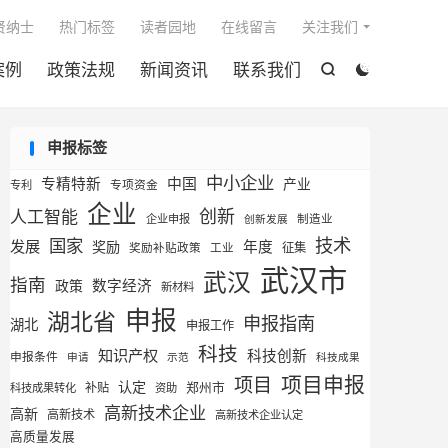

贤纳士
热门标签
读者园地
在线留言
关注我们
案例
政策法规
新闻资讯
联系我们


申报标签
中小企业
专精特新
中国
产业
专利
专项资金
企业
创新
人工智能
企业申报
制造业
创新发展
技术
国家
发展
奖励
年度
征集
奖励补贴政策
工业
武汉市
武汉
指南
数字经济
政策
新材料
申报
湖北省
申报指南
湖北
申报工作
科技
知识产权
科技创新
申报条件
申请
示范
科技成果
项目申报
项目
认定
补贴
郑州市
科技成果转化
资助
高新技术企业
高新
高新技术
高新技术企业认定
高质量发展