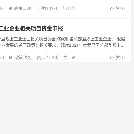
洪山区2022年“5G+工业互联网”...
17
政策法规
阅读(1417)
去评论
赞(
1
)


工业企业相关项目资金申报
型规上工业企业相关项目资金的通知 各总部型规上工业企业： 根据
业发展的若干政策》相关要求，现就2021年度武昌区总部型规上工
奖励申报工作、2021年度武昌区总部型规上工业企业...
26
政策法规
阅读(1548)
去评论
赞(
1
)


工业企业网络安全监测服务承接方遴选
武汉市工业企业网络安全监测服务承接方的公告 根据《武汉市政府采
目录及标准（2021年版）实施方案（试行）》有关规定，我局将开
企业网络安全监测服务承接方公开遴选工作。现将有关事...
16
新闻资讯
阅读(1701)
去评论
赞(
0
)


规模以上工业企业扩产增效奖励的公示