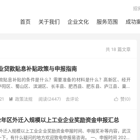
招
首页
关于我们
企业文化
服务范围
成功
共 18 篇文章
业贷款贴息补贴政策与申报指南
款贴息补贴的条件是什么？需要准备的材料是什么？高新区、经开
庐阳区、蜀山区、滨湖区、长丰县、肥西县、肥东县、庐江县、巢湖
小编： 合肥市小微工业企业贷款贴息补贴政策： 合肥市对符合条...
21
政策法规
阅读(2447)
去评论
赞(
0
)


22年区外迁入规模以上工业企业奖励资金申报汇总
区外迁入规模以上工业企业奖励资金申报时间、申报奖补等内容，武汉
下，有什么疑问的地方欢迎致电申报易咨询。 一、申报时间 2023-