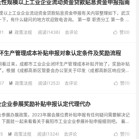
成长性规模以上工业企业流动资金贷款贴息资金申报指南
规模以上工业企业流动资金贷款贴息资金申报有关内容整理如下，武汉
下，有什么疑问的地方欢迎致电咨询。 第一章 职责分工 第一条 市
局负责制定全市统一的资金管理流程、申报条件、支持...
11
政策法规
阅读(1436)
去评论
赞(
0
)


环生产管理成本补贴申报对象认定条件及奖励流程
间看过来，成都市工业企业闭环生产管理成本补贴开始了，奖励补贴
了。根据《成都高新区管委会办公室关于印发〈成都高新区响应突发
环生产激励政策〉的通知》，申报易小编已经整理了所有的相关信
07
政策法规
阅读(1252)
去评论
赞(
1
)


工业企业参展奖励补贴申报认定代理代办
参展办展政策，2023年展会展位费补贴申报有任何疑问需要解决记
，下面就一起来看看关于襄阳市工业企业参展补贴申报细则吧。 襄阳
在2021年度期间，对参加各类省级以上境内外展会的...
15
政策法规
阅读(1324)
去评论
赞(
1
)

