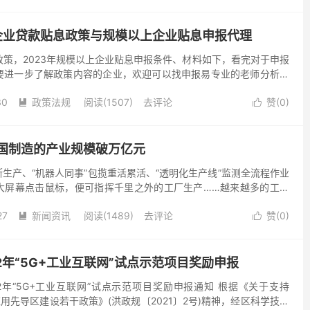
业企业贷款贴息政策与规模以上企业贴息申报代理
策，2023年规模以上企业贴息申报条件、材料如下，看完对于申报
要进一步了解政策内容的企业，欢迎可以找申报易专业的老师分析规
企业条件。 达到下述条件的武汉市规模以上工业企业可申请...
30
政策法规
阅读(1507)
去评论
赞(
0
)


国制造的产业规模破万亿元
间断生产、“机器人同事”包揽重活累活、“透明化生产线”监测全流程作业
大屏幕点击鼠标，便可指挥千里之外的工厂生产……越来越多的工业
是的缩影。我国正建设现代化产业体系，推进新型工业...
27
新闻资讯
阅读(1489)
去评论
赞(
0
)


2年“5G+工业互联网”试点示范项目奖励申报
2年“5G+工业互联网”试点示范项目奖励申报通知 根据《关于支持
应用先导区建设若干政策》(洪政规〔2021〕2号)精神，经区科学技术