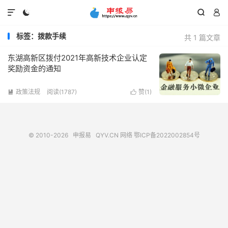




标签：拨款手续
共 1 篇文章
东湖高新区拨付2021年高新技术企业认定
奖励资金的通知
政策法规
阅读(1787)
赞(
1
)


© 2010-2026
申报易
QYV.CN
网络
鄂ICP备2022002854号