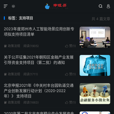




标签：支持项目
共 4 篇文章
2023年度郑州市人工智能场景应用创新专
项拟支持项目清单
政策法规
阅读(1905)
赞(
1
)


关于公开征集2021年朝阳区金融产业发展
引导资金支持项目（第二批）的通知
政策法规
阅读(1711)
赞(
1
)


北京申报2021年《中关村丰台园轨道交通
产业创新发展行动计划（2020-2022
年）》 支持项目
政策法规
阅读(1663)
赞(
1
)


2020年第二批北京市高精尖产业发展资金