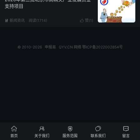
支持项目
新闻资讯
阅读(1714)
赞(
1
)


© 2010-2026
申报易
QYV.CN
网络
鄂ICP备2022002854号





首页
关于我们
服务范围
联系我们
留言