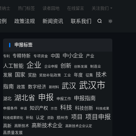

贤纳士
热门标签
读者园地
在线留言
关注我们
案例
政策法规
新闻资讯
联系我们


申报标签
中小企业
专精特新
中国
产业
专利
专项资金
企业
创新
人工智能
企业申报
制造业
创新发展
技术
国家
发展
奖励
年度
征集
奖励补贴政策
工业
武汉市
武汉
指南
数字经济
政策
新材料
申报
湖北省
申报指南
湖北
申报工作
科技
知识产权
科技创新
申报条件
申请
示范
科技成果
项目申报
项目
认定
补贴
郑州市
科技成果转化
资助
高新技术企业
高新
高新技术
高新技术企业认定
高质量发展