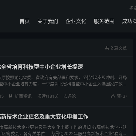
招
首页
关于我们
企业文化
服务范围
成功
共 2 篇文章
湖北全省培育科技型中小企业增长提速
技厅按照湖北省委、省政府有关部署和要求，坚持“起步即冲刺、开局
技型中小企业培育力度，一季度湖北省科技型中小企业入选国家库数量
同期增长95.78%，为湖北全省实现“开局企稳、复...
15
新闻资讯
阅读(1816)
去评论
赞(
3
)


度高新技术企业更名及重大变化申报工作
年度高新技术企业更名及重大变化申报工作的通知 各高新技术企业认
区管委会，各有关单位： 为贯彻2022年服务高新技术企业“春晓行