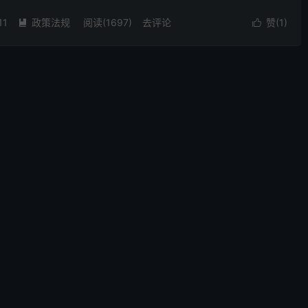
新技术企业认定管理办法》（国科发火〔2016〕...
11
政策法规
阅读(1697)
去评论
赞(
1
)

