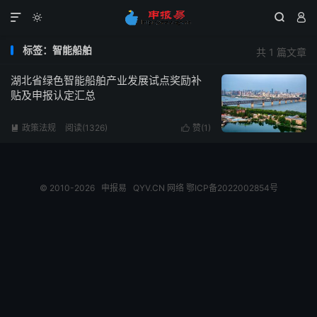




标签：智能船舶
共 1 篇文章
湖北省绿色智能船舶产业发展试点奖励补
贴及申报认定汇总
政策法规
阅读(1326)
赞(
1
)


© 2010-2026
申报易
QYV.CN
网络
鄂ICP备2022002854号