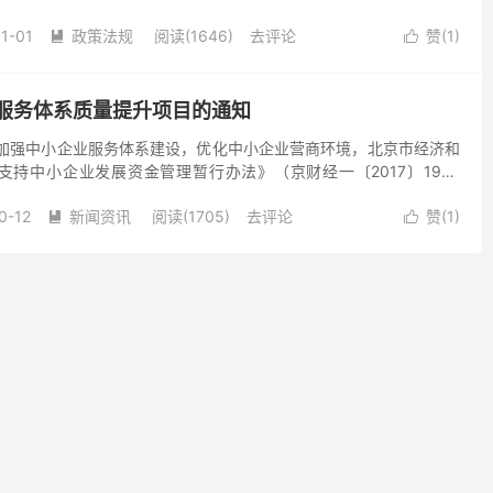
括：公共研究服务、创新创业服务、产业化服务、成果转化服...
1-01
政策法规
阅读(1646)
去评论
赞(
1
)


服务体系质量提升项目的通知
步加强中小企业服务体系建设，优化中小企业营商环境，北京市经济和
持中小企业发展资金管理暂行办法》（京财经一〔2017〕1926
区、北京经济技术开发区征集一批中小企业服务体系质量提...
0-12
新闻资讯
阅读(1705)
去评论
赞(
1
)

