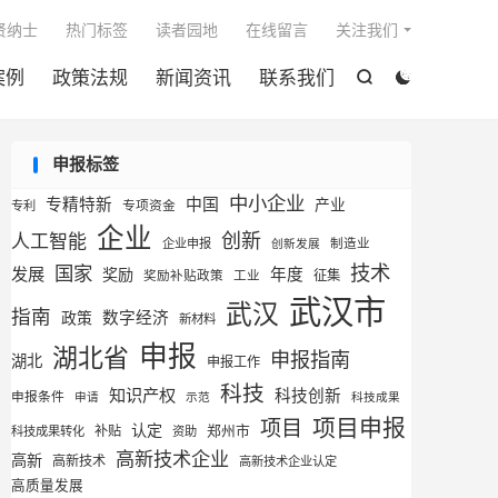

贤纳士
热门标签
读者园地
在线留言
关注我们
案例
政策法规
新闻资讯
联系我们


申报标签
中小企业
专精特新
中国
产业
专利
专项资金
企业
创新
人工智能
企业申报
制造业
创新发展
技术
国家
发展
奖励
年度
征集
奖励补贴政策
工业
武汉市
武汉
指南
数字经济
政策
新材料
申报
湖北省
申报指南
湖北
申报工作
科技
知识产权
科技创新
申报条件
申请
示范
科技成果
项目申报
项目
认定
补贴
郑州市
科技成果转化
资助
高新技术企业
高新
高新技术
高新技术企业认定
高质量发展