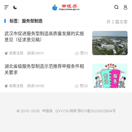




标签：服务型制造
共 2 篇文章
武汉市促进服务型制造高质量发展的实施
意见（征求意见稿）
政策法规
阅读(1811)
赞(
1
)


湖北省级服务型制造示范推荐申报条件相
关要求
政策法规
阅读(1619)
赞(
2
)


© 2010-2026
申报易
QYV.CN
网络
鄂ICP备2022002854号